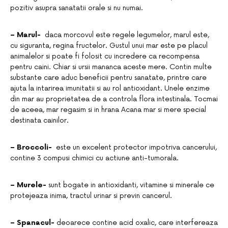
pozitiv asupra sanatatii orale si nu numai.
– Marul-
daca morcovul este regele legumelor, marul este,
cu siguranta, regina fructelor. Gustul unui mar este pe placul
animalelor si poate fi folosit cu incredere ca recompensa
pentru caini. Chiar si ursii mananca aceste mere. Contin multe
substante care aduc beneficii pentru sanatate, printre care
ajuta la intarirea imunitatii si au rol antioxidant. Unele enzime
din mar au proprietatea de a controla flora intestinala. Tocmai
de aceea, mar regasim si in hrana Acana mar si mere special
destinata cainilor.
– Broccoli-
este un excelent protector impotriva cancerului,
contine 3 compusi chimici cu actiune anti-tumorala.
– Murele-
sunt bogate in antioxidanti, vitamine si minerale ce
protejeaza inima, tractul urinar si previn cancerul.
– Spanacul-
deoarece contine acid oxalic, care interfereaza