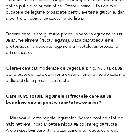
gatite putin si chiar maruntite. Ofera-i cainelui tau de mic
bucatele de legume proaspete pentru a-i testa gusturile, dar
si pentru a-l obisnui cu acest tip de hrana.
Fiecare catelus are gusturile proprii, poate sa agreeze sau nu
un anume aliment (fruct/leguma). Daca patrupedul este
pretentios si nu accepta legumele si fructele, amesteca-le
prin mancare.
Ofera-i cantitati moderate de vegetale zilnic. Nu uita ca un
caine este, de fapt, carnivor si exista un anume risc de aparitie
a diareei de la prea multe fructe.
Care sunt, totusi, legumele si fructele care au un
beneficiu enorm pentru sanatatea cainilor?
– Morcovul-
este regele legumelor. Acesta contine atat de
multi nutrienti incat ar putea inlocui un cos intreg cu fructe.
Are un gust bun care stimuleaza cainele sa roada, cu efect