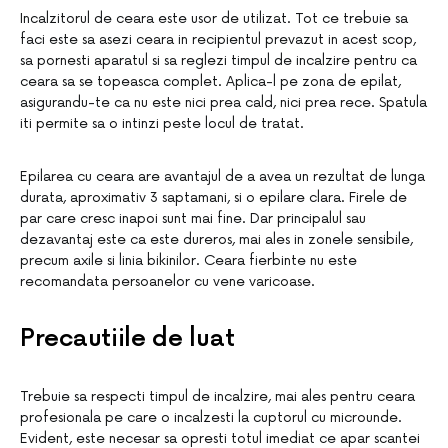
Incalzitorul de ceara este usor de utilizat. Tot ce trebuie sa
faci este sa asezi ceara in recipientul prevazut in acest scop,
sa pornesti aparatul si sa reglezi timpul de incalzire pentru ca
ceara sa se topeasca complet. Aplica-l pe zona de epilat,
asigurandu-te ca nu este nici prea cald, nici prea rece. Spatula
iti permite sa o intinzi peste locul de tratat.
Epilarea cu ceara are avantajul de a avea un rezultat de lunga
durata, aproximativ 3 saptamani, si o epilare clara. Firele de
par care cresc inapoi sunt mai fine. Dar principalul sau
dezavantaj este ca este dureros, mai ales in zonele sensibile,
precum axile si linia bikinilor. Ceara fierbinte nu este
recomandata persoanelor cu vene varicoase.
Precautiile de luat
Trebuie sa respecti timpul de incalzire, mai ales pentru ceara
profesionala pe care o incalzesti la cuptorul cu microunde.
Evident, este necesar sa opresti totul imediat ce apar scantei