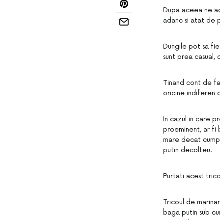
Dupa aceea ne adu
adanc si atat de p
Dungile pot sa fie
sunt prea casual, 
Tinand cont de fa
oricine indiferen
In cazul in care p
proeminent, ar fi 
mare decat cumpara
putin decolteu.
Purtati acest tric
Tricoul de marinar
baga putin sub cu