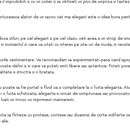
 il impodobiti si cu un colier si sa obtineti un plus de surpriza si fantez
rantuzeasca alaturi de un sacou cat mai elegant este o idee buna pentr
a stiluri, pe cel elegant si pe cel clasic, veti avea si un strop de sm
i in momentul in care va uitati cu interes pe site-uri de moda, in reviste
ilurile vestimentare. Va recomandam sa experimentati pana cand ajun
oate defini si in care va puteti simti libere sau autentice. Puteti pun
itate si structra si o bratara.
u poate sa fie purtat si fluid ca si completare la o fusta eleganta. Atu
i o fusta sofisticata, eleganta si oricat de somptuoasa sau provocatoa
 luati un tricou cu imprimeuri marinaresti.
evita sa flirteze cu printese, contese sau doamne de curte indiferte c
 ele.