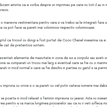
cem aminte ca e vorba despre un imprimeu pe care nu toti il au in 
recis.
 o manevra vestimentara pentru vara si va trebui sa le integrati fara s
ca va pot face sa pareti mai voluminosi respectiv voluminoase.
ptul ca tricoul cu dungi a fost purtat de Coco Chanel inseamna ca e
 de cat de pretentiosi suntem.
rezentati elemente de masivitate in zona de sus a corpului sau aveti u
bine sa cumparati un tricou mai larg si eventual care sa fie cu o mari
ti in mod normal si care sa fie deschis in partea cu gatul si sa permi
ou impruna cu orice si o sa pareti cu cel putin cateva numere mai slaba
 se poarta in mod relaxat si feminin impreuna cu jeansii. Asta nu inseam
rea pentru a va marca lungimea picioarelor sau ca nu ii veti sufleca 