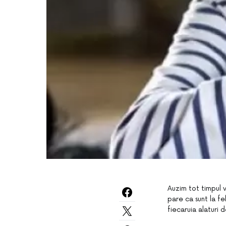
Auzim tot timpul 
pare ca sunt la fe
fiecaruia alaturi 