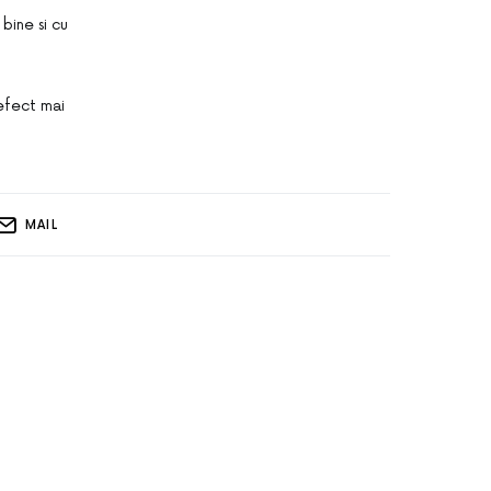
 bine si cu
 efect mai
MAIL