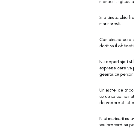
meneci lungi sau sa
Si o tinuta chic f
marinaresti.
Combinand cele dou
dorit sa il obtinet
Nu departajati st
expreise care va p
geanta cu personal
Un astfel de trico
cu ce sa combinat
de vedere stilistic
Nici marinarii nu 
sau brocard au pe