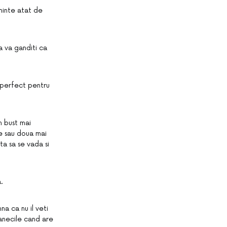
minte atat de
a va ganditi ca
 perfect pentru
n bust mai
me sau doua mai
ta sa se vada si
.
na ca nu il veti
manecile cand are