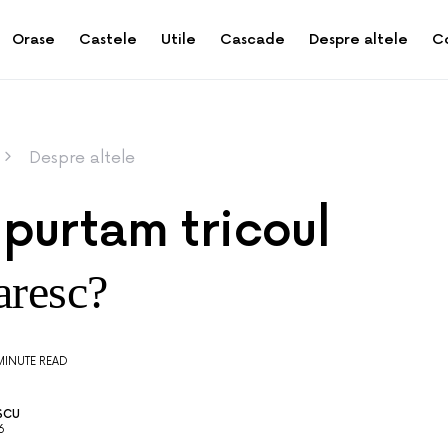
Orase
Castele
Utile
Cascade
Despre altele
C
Despre altele
purtam tricoul
aresc?
MINUTE READ
SCU
6