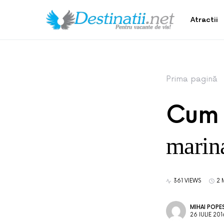
Atractii
Prima pagină
Cum 
marin
361 VIEWS
2 
MIHAI POPE
26 IULIE 201