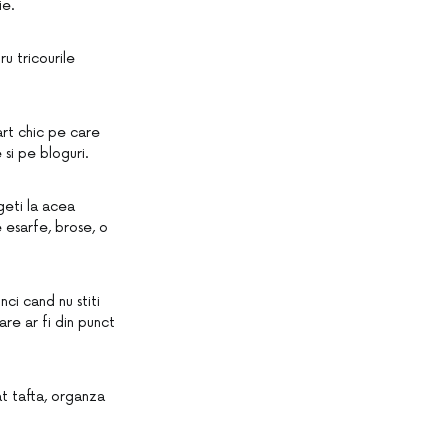
ie.
u tricourile
art chic pe care
 si pe bloguri.
geti la acea
e esarfe, brose, o
nci cand nu stiti
re ar fi din punct
at tafta, organza