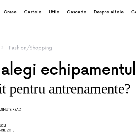
Orase
Castele
Utile
Cascade
Despre altele
C
Fashion/Shopping
alegi echipamentu
it pentru antrenamente?
MINUTE READ
SCU
RIE 2018