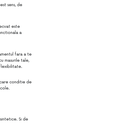
est sens, de
decvat este
unctionala a
amentul fara a te
u masurile tale,
lexibilitate.
ecare conditie de
cole.
sintetice. Si de