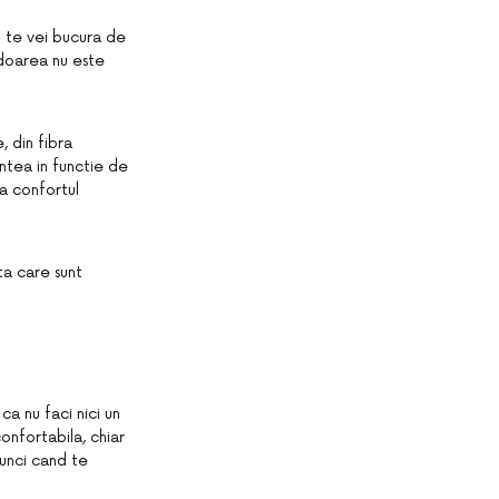
u te vei bucura de
sudoarea nu este
, din fibra
ntea in functie de
ra confortul
ata care sunt
a nu faci nici un
onfortabila, chiar
unci cand te