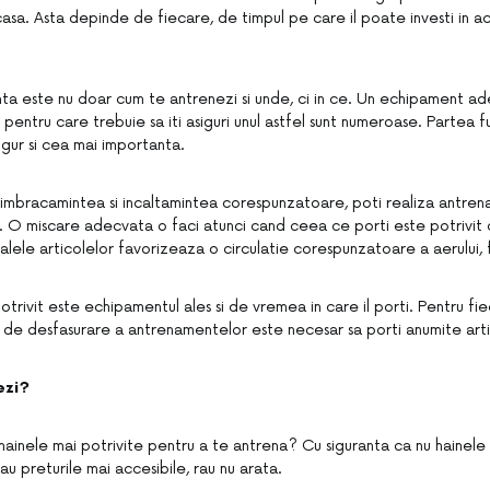
asa. Asta depinde de fiecare, de timpul pe care il poate investi in ac
a este nu doar cum te antrenezi si unde, ci in ce. Un echipament a
 pentru care trebuie sa iti asiguri unul astfel sunt numeroase. Partea f
igur si cea mai importanta.
 imbracamintea si incaltamintea corespunzatoare, poti realiza antren
l. O miscare adecvata o faci atunci cand ceea ce porti este potrivit c
alele articolelor favorizeaza o circulatie corespunzatoare a aerului, f
trivit este echipamentul ales si de vremea in care il porti. Pentru fi
 de desfasurare a antrenamentelor este necesar sa porti anumite arti
ezi?
hainele mai potrivite pentru a te antrena? Cu siguranta ca nu hainele 
u preturile mai accesibile, rau nu arata.