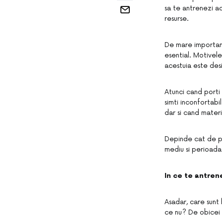
sa te antrenezi ac
resurse.
De mare important
esential. Motivele
acestuia este des
Atunci cand porti
simti inconfortabi
dar si cand materi
Depinde cat de po
mediu si perioada
In ce te antren
Asadar, care sunt 
ce nu? De obicei a