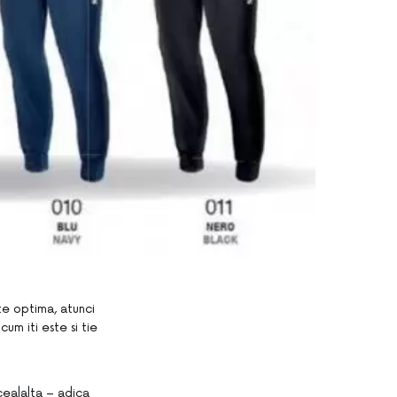
te optima, atunci
cum iti este si tie
cealalta – adica