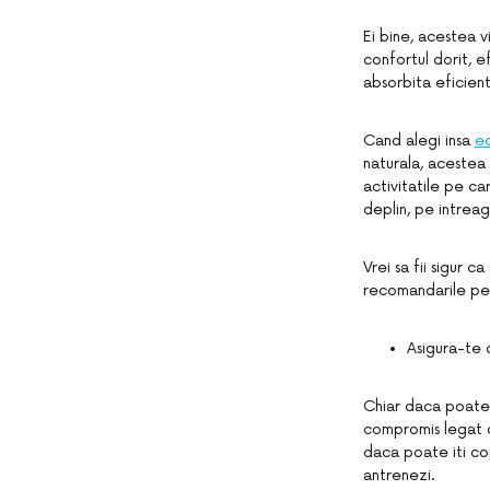
Ei bine, acestea 
confortul dorit, ef
absorbita eficient
Cand alegi insa
e
naturala, acestea
activitatile pe ca
deplin, pe intrea
Vrei sa fii sigur 
recomandarile pe 
Asigura-te 
Chiar daca poate d
compromis legat d
daca poate iti co
antrenezi.