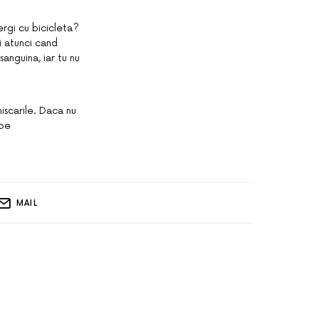
ergi cu bicicleta?
i atunci cand
anguina, iar tu nu
iscarile. Daca nu
 pe
MAIL