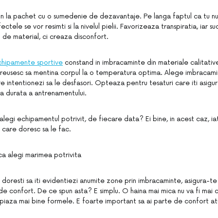
vin la pachet cu o sumedenie de dezavantaje. Pe langa faptul ca tu n
ectele se vor resimti si la nivelul pielii. Favorizeaza transpiratia, iar 
 de material, ci creaza disconfort.
chipamente sportive
constand in imbracaminte din materiale calitative
 reusesc sa mentina corpul la o temperatura optima. Alege imbracami
re intentionezi sa le desfasori. Opteaza pentru tesaturi care iti asigu
ga durata a antrenamentului.
ca alegi echipamentul potrivit, de fiecare data? Ei bine, in acest caz, i
care doresc sa le fac.
ca alegi marimea potrivita
oresti sa iti evidentiezi anumite zone prin imbracaminte, asigura-te c
e confort. De ce spun asta? E simplu. O haina mai mica nu va fi mai c
piaza mai bine formele. E foarte important sa ai parte de confort at