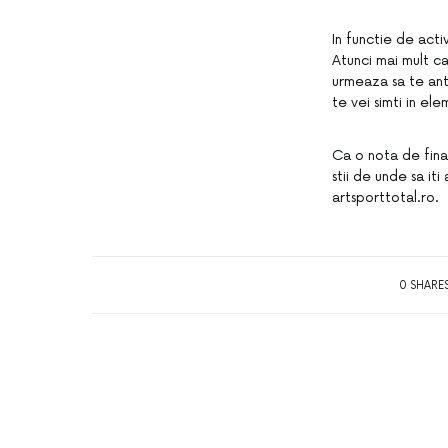
In functie de acti
Atunci mai mult c
urmeaza sa te antr
te vei simti in ele
Ca o nota de final
stii de unde sa it
artsporttotal.ro.
0 SHARE