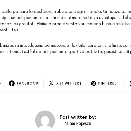
vitatile pe care le desfasori, trebuie sa alegi si hainele. Urmeaza sa m
a sigur un echipament cu o marime mai mare nu te va avantaja. La fel s
enezi cu greutati. Hainele prea stramte vor impieda buna circulatie s
mentul tau.
, mizeaza intotdeauna pe materiale flexibile, care sa nu iti limiteze m
i achizitionezi astfel de echipamente sportive potrivite, gasesti solutii
S
FACEBOOK
X (TWITTER)
PINTEREST
Post written by:
Mihai Popescu