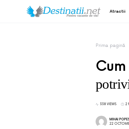
Atractii
Prima pagină
Cum 
potriv
338 VIEWS
2 
MIHAI POPE
22 OCTOMB