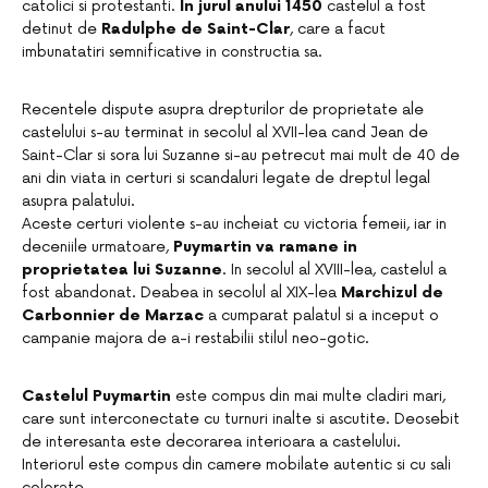
catolici si protestanti.
In jurul anului 1450
castelul a fost
detinut de
Radulphe de Saint-Clar
, care a facut
imbunatatiri semnificative in constructia sa.
Recentele dispute asupra drepturilor de proprietate ale
castelului s-au terminat in secolul al XVII-lea cand Jean de
Saint-Clar si sora lui Suzanne si-au petrecut mai mult de 40 de
ani din viata in certuri si scandaluri legate de dreptul legal
asupra palatului.
Aceste certuri violente s-au incheiat cu victoria femeii, iar in
deceniile urmatoare,
Puymartin va ramane in
proprietatea lui Suzanne
. In secolul al XVIII-lea, castelul a
fost abandonat. Deabea in secolul al XIX-lea
Marchizul de
Carbonnier de Marzac
a cumparat palatul si a inceput o
campanie majora de a-i restabilii stilul neo-gotic.
Castelul Puymartin
este compus din mai multe cladiri mari,
care sunt interconectate cu turnuri inalte si ascutite. Deosebit
de interesanta este decorarea interioara a castelului.
Interiorul este compus din camere mobilate autentic si cu sali
colorate.