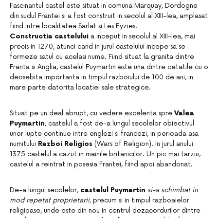
Fascinantul castel este situat in comuna Marquay, Dordogne
din sudul Frantei si a fost construit in secolul al XIII-lea, amplasat
fiind intre localitatea Sarlat si Les Eyzies.
Constructia castelului
a inceput in secolul al XIII-lea, mai
precis in 1270, atunci cand in jurul castelului incepe sa se
formeze satul cu acelasi nume. Fiind situat la granita dintre
Franta si Anglia, castelul Puymartin este una dintre cetatile cu o
deosebita importanta in timpul razboiului de 100 de ani, in
mare parte datorita locatiei sale strategice.
Situat pe un deal abrupt, cu vedere excelenta spre
Valea
Puymartin
, castelul a fost de-a lungul secolelor obiectivul
unor lupte continue intre englezi si francezi, in perioada asa
numitului
Razboi Religios
(Wars of Religion). In jurul anului
1375 castelul a cazut in mainile britanicilor. Un pic mai tarziu,
castelul a reintrat in posesia Frantei, fiind apoi abandonat.
De-a lungul secolelor,
castelul Puymartin
si-a schimbat in
mod repetat proprietarii,
precum si in timpul razboaielor
religioase, unde este din nou in centrul dezacordurilor dintre