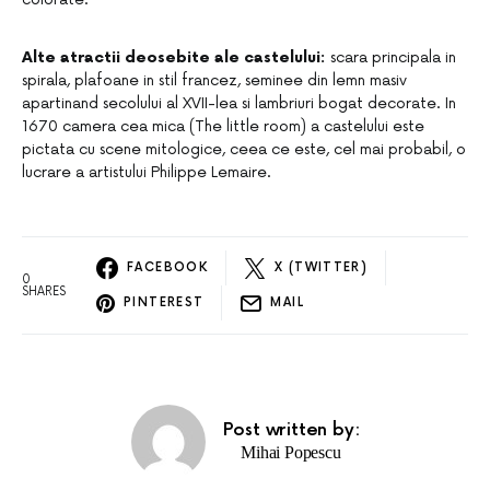
Alte atractii deosebite ale castelului:
scara principala in
spirala, plafoane in stil francez, seminee din lemn masiv
apartinand secolului al XVII-lea si lambriuri bogat decorate. In
1670 camera cea mica (The little room) a castelului este
pictata cu scene mitologice, ceea ce este, cel mai probabil, o
lucrare a artistului Philippe Lemaire.
FACEBOOK
X (TWITTER)
0
SHARES
PINTEREST
MAIL
Post written by:
Mihai Popescu