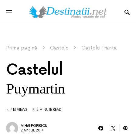
Prima pagină
Castele
Castele Franta
Castelul
Puymartin
413 VIEWS
2 MINUTE READ
MIHAI POPESCU
2 APRILIE 2014