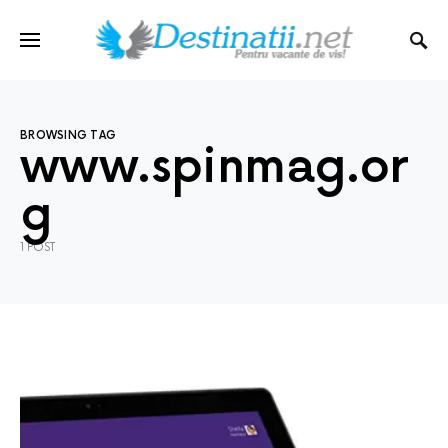
BROWSING TAG
www.spinmag.or
g
1 POST