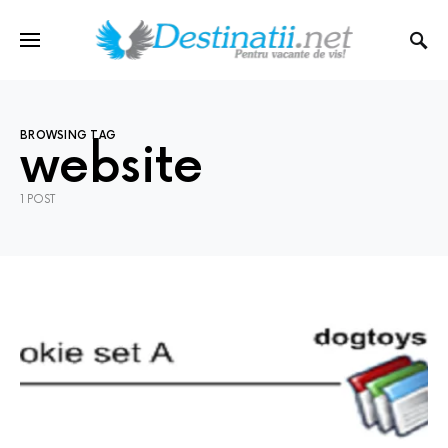
BROWSING TAG
website
1 POST