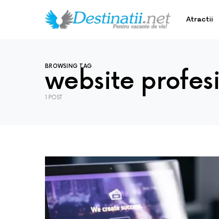
Atractii
BROWSING TAG
website profes
1 POST