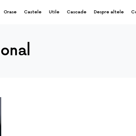
Orase
Castele
Utile
Cascade
Despre altele
C
ional