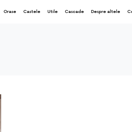
Orase
Castele
Utile
Cascade
Despre altele
C