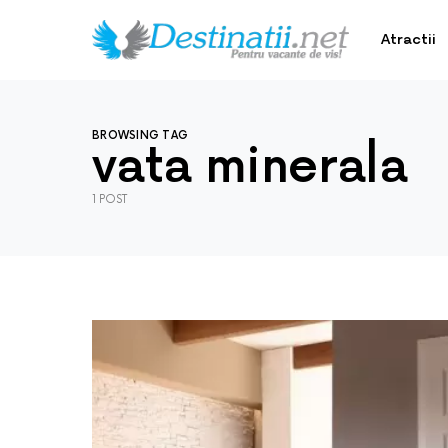
Atractii
BROWSING TAG
vata minerala
1 POST