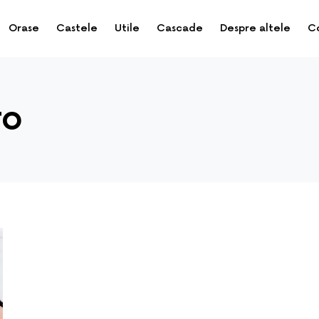
Orase
Castele
Utile
Cascade
Despre altele
C
ro