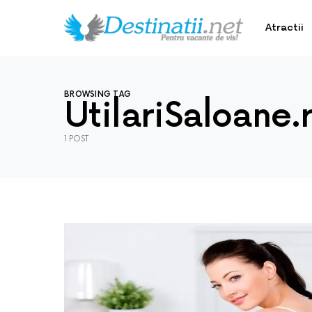
Atractii
BROWSING TAG
UtilariSaloane.
1 POST