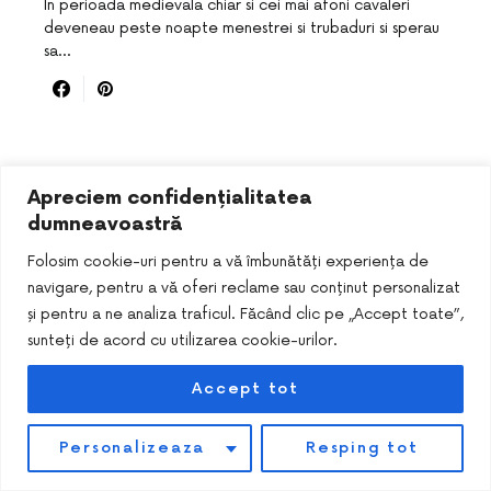
In perioada medievala chiar si cei mai afoni cavaleri
deveneau peste noapte menestrei si trubaduri si sperau
sa…
Apreciem confidențialitatea
dumneavoastră
Folosim cookie-uri pentru a vă îmbunătăți experiența de
navigare, pentru a vă oferi reclame sau conținut personalizat
și pentru a ne analiza traficul. Făcând clic pe „Accept toate”,
DESIGNED & DEVELOPED BY
SMART SEO PACK
sunteți de acord cu utilizarea cookie-urilor.
Accept tot
Personalizeaza
Resping tot