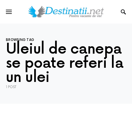
BROWSING TAG
Uleiul de canepa
se poate referi la
un ulei
1 POST