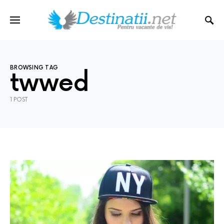
BROWSING TAG
twwed
1 POST