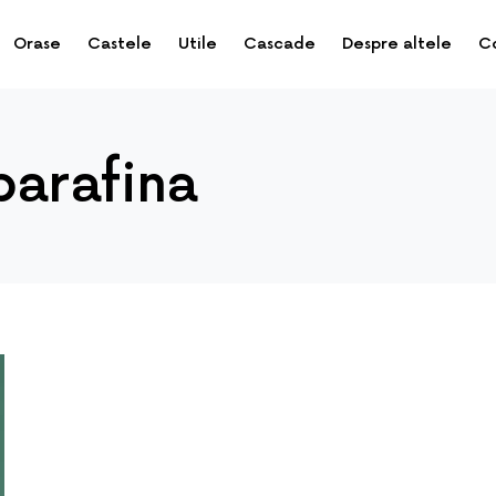
Orase
Castele
Utile
Cascade
Despre altele
C
parafina