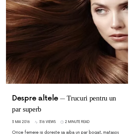
Despre altele
Trucuri pentru un
par superb
3 MAI 2016
316 VIEWS
2 MINUTE READ
Orice femeie isi doreste sa aiba un par bogat, matasos