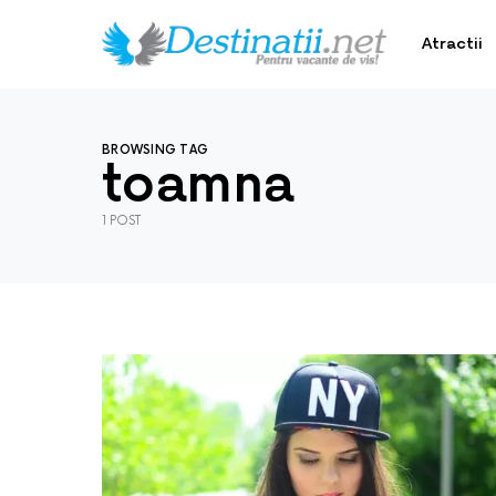
Atractii
BROWSING TAG
toamna
1 POST