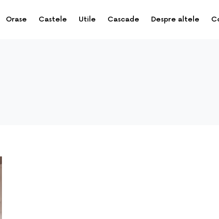
Orase
Castele
Utile
Cascade
Despre altele
C