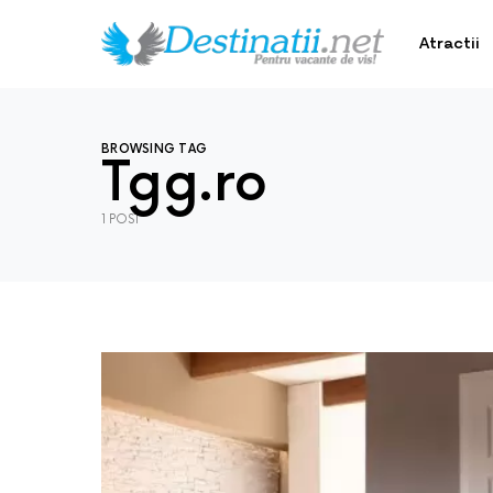
Atractii
BROWSING TAG
Tgg.ro
1 POST