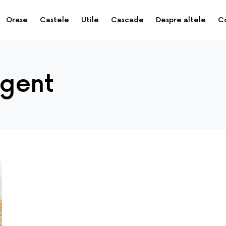
Orase
Castele
Utile
Cascade
Despre altele
C
igent