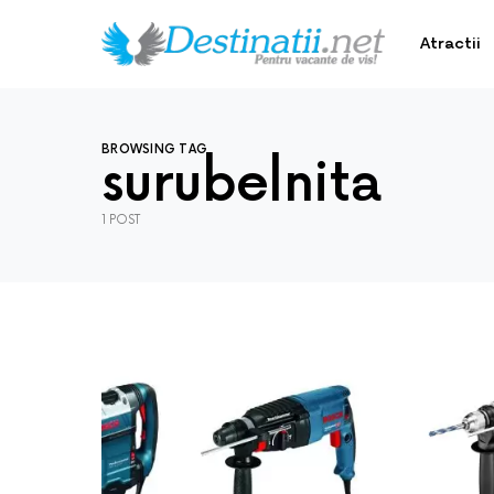
Atractii
BROWSING TAG
surubelnita
1 POST