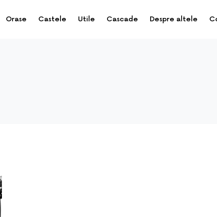
Orase
Castele
Utile
Cascade
Despre altele
C