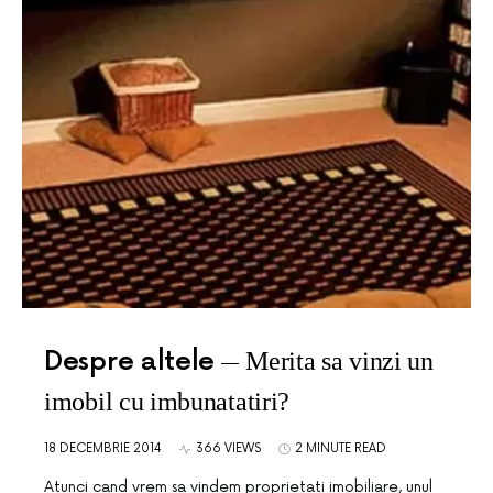
Despre altele
Merita sa vinzi un
imobil cu imbunatatiri?
18 DECEMBRIE 2014
366 VIEWS
2 MINUTE READ
Atunci cand vrem sa vindem proprietati imobiliare, unul