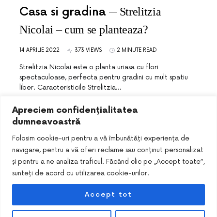
Casa si gradina
Strelitzia
Nicolai – cum se planteaza?
14 APRILIE 2022
373 VIEWS
2 MINUTE READ
Strelitzia Nicolai este o planta uriasa cu flori
spectaculoase, perfecta pentru gradini cu mult spatiu
liber. Caracteristicile Strelitzia…
Apreciem confidențialitatea
dumneavoastră
Folosim cookie-uri pentru a vă îmbunătăți experiența de
navigare, pentru a vă oferi reclame sau conținut personalizat
și pentru a ne analiza traficul. Făcând clic pe „Accept toate”,
sunteți de acord cu utilizarea cookie-urilor.
Accept tot
DESIGNED & DEVELOPED BY
SMART SEO PACK