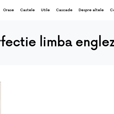
Orase
Castele
Utile
Cascade
Despre altele
C
rfectie limba engle