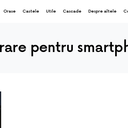
Orase
Castele
Utile
Cascade
Despre altele
C
rare pentru smartp