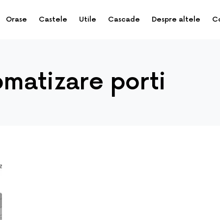
Orase
Castele
Utile
Cascade
Despre altele
C
omatizare porti