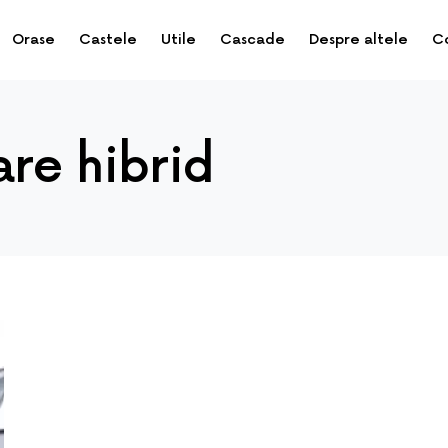
Orase
Castele
Utile
Cascade
Despre altele
C
are hibrid