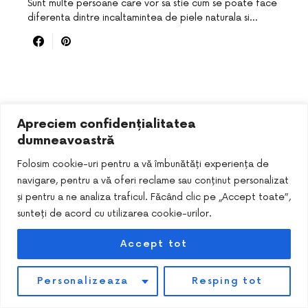
Sunt multe persoane care vor sa stie cum se poate face
diferenta dintre incaltamintea de piele naturala si…
Apreciem confidențialitatea
dumneavoastră
Folosim cookie-uri pentru a vă îmbunătăți experiența de
navigare, pentru a vă oferi reclame sau conținut personalizat
DESIGNED & DEVELOPED BY
SMART SEO PACK
și pentru a ne analiza traficul. Făcând clic pe „Accept toate”,
sunteți de acord cu utilizarea cookie-urilor.
Accept tot
Personalizeaza
Resping tot