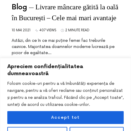
Blog
Livrare mâncare gătită la oală
în București – Cele mai mari avantaje
10 MAI 2021
407 VIEWS
2 MINUTE READ
Astăzi, din ce în ce mai puține femei fac treburile
casnice. Majoritatea doamnelor moderne lucrează pe
picior de egalitate…
Apreciem confidențialitatea
dumneavoastră
Folosim cookie-uri pentru a vă îmbunătăți experiența de
navigare, pentru a vă oferi reclame sau conținut personalizat
și pentru a ne analiza traficul. Făcând clic pe „Accept toate”,
sunteți de acord cu utilizarea cookie-urilor.
Accept tot
DESIGNED & DEVELOPED BY
SMART SEO PACK