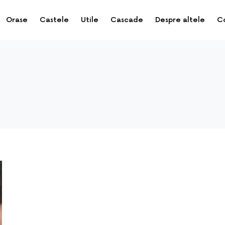
Orase
Castele
Utile
Cascade
Despre altele
C