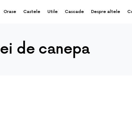
Orase
Castele
Utile
Cascade
Despre altele
C
tei de canepa