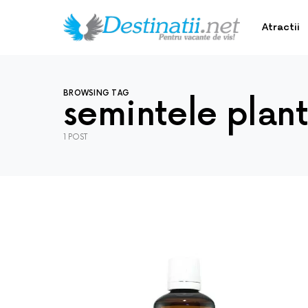
Atractii
BROWSING TAG
semintele plan
1 POST