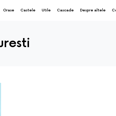
Orase
Castele
Utile
Cascade
Despre altele
C
uresti