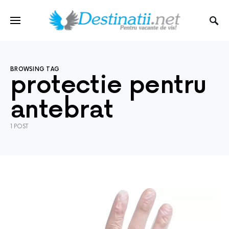
BROWSING TAG
protectie pentru
antebrat
1 POST