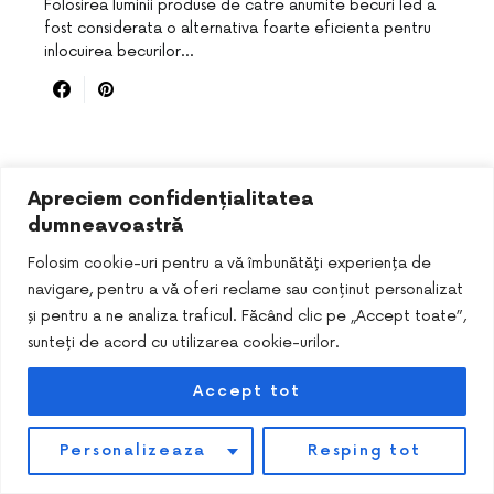
Folosirea luminii produse de catre anumite becuri led a
fost considerata o alternativa foarte eficienta pentru
inlocuirea becurilor…
Apreciem confidențialitatea
dumneavoastră
Folosim cookie-uri pentru a vă îmbunătăți experiența de
navigare, pentru a vă oferi reclame sau conținut personalizat
și pentru a ne analiza traficul. Făcând clic pe „Accept toate”,
DESIGNED & DEVELOPED BY
SMART SEO PACK
sunteți de acord cu utilizarea cookie-urilor.
Accept tot
Personalizeaza
Resping tot