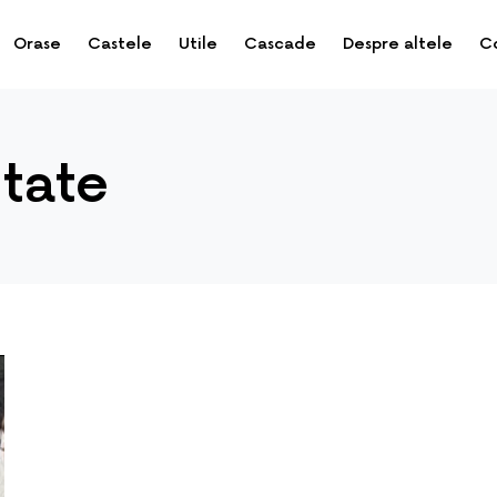
Orase
Castele
Utile
Cascade
Despre altele
C
itate