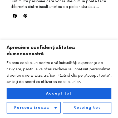
Sunt multe persoane care vor sa stie cum se poate face
diferenta dintre incaltamintea de piele naturala si…
Apreciem confidențialitatea
dumneavoastră
Folosim cookie-uri pentru a vă îmbunătăți experiența de
navigare, pentru a vă oferi reclame sau conținut personalizat
DESIGNED & DEVELOPED BY
SMART SEO PACK
și pentru a ne analiza traficul. Făcând clic pe „Accept toate”,
sunteți de acord cu utilizarea cookie-urilor.
Accept tot
Personalizeaza
Resping tot