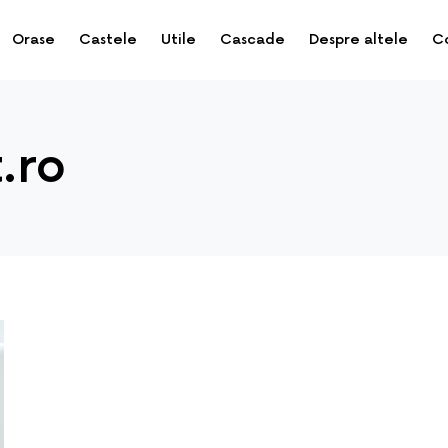
Orase
Castele
Utile
Cascade
Despre altele
C
.ro