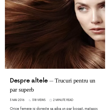
Despre altele
Trucuri pentru un
par superb
3 MAI 2016
318 VIEWS
2 MINUTE READ
Orice femeie isi doreste sa aiba un par bogat, matasos