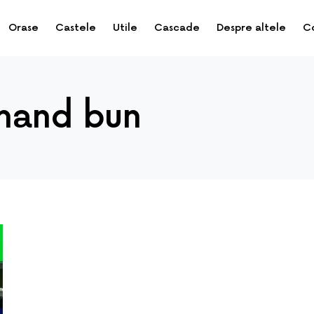
Orase
Castele
Utile
Cascade
Despre altele
C
hand bun