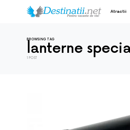
Atractii
BROWSING TAG
lanterne specia
1 POST