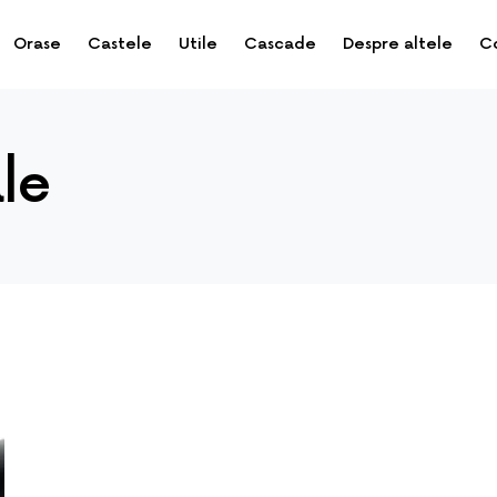
Orase
Castele
Utile
Cascade
Despre altele
C
le