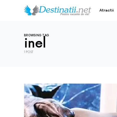
Atractii
BROWSING TAG
inel
1 POST