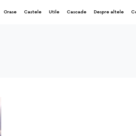
Orase
Castele
Utile
Cascade
Despre altele
C