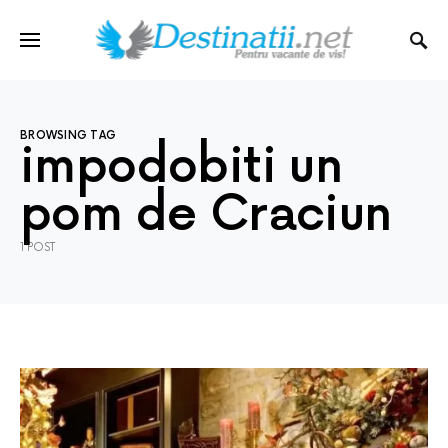
BROWSING TAG
impodobiti un
pom de Craciun
1 POST