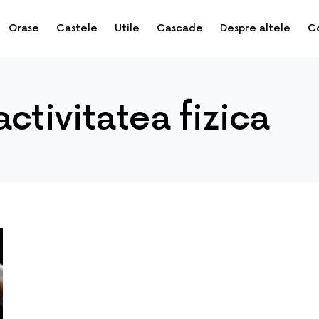
Orase
Castele
Utile
Cascade
Despre altele
C
ctivitatea fizica