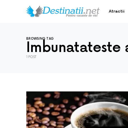
Atractii
BROWSING TAG
Imbunatateste a
1 POST