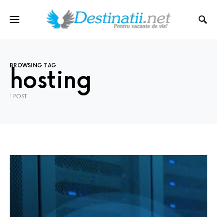
BROWSING TAG
hosting
1 POST