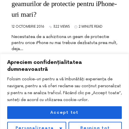
geamurilor de protectie pentru iPhone-
uri mari?
12 OCTOMBRIE 2016
322 VIEWS
2 MINUTE READ
Necesitatea de a achizitiona un geam de protectie
pentru orice iPhone nu mai trebuie dezbatuta prea mult,
deja…
Apreciem confidențialitatea
dumneavoastră
Folosim cookie-uri pentru a vă îmbunătăți experiența de
navigare, pentru a vă oferi reclame sau conținut personalizat
și pentru a ne analiza traficul. Făcând clic pe „Accept toate”,
sunteți de acord cu utilizarea cookie-urilor.
Accept tot
DESIGNED & DEVELOPED BY
SMART SEO PACK
Personalizeaza
Resping tot