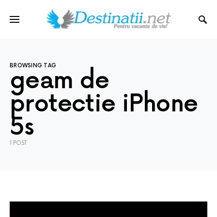
BROWSING TAG
geam de
protectie iPhone
5s
1 POST