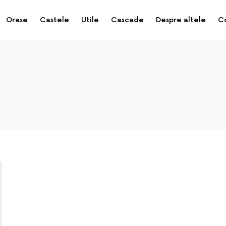
Orase
Castele
Utile
Cascade
Despre altele
C