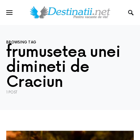
BROWSING TAG
frumusetea unei
dimineti de
Craciun
1 POST