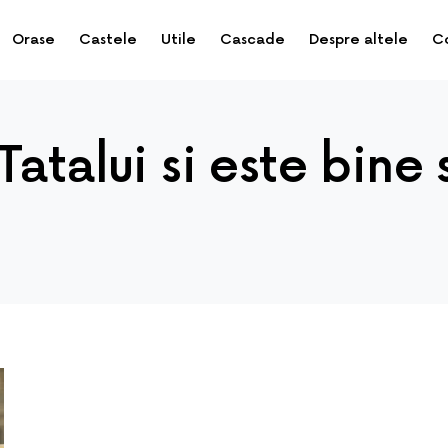
Orase
Castele
Utile
Cascade
Despre altele
C
atalui si este bine 