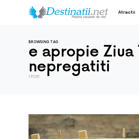
Atractii
BROWSING TAG
e apropie Ziua T
nepregatiti
1 POST