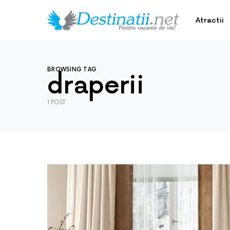
Atractii
BROWSING TAG
draperii
1 POST