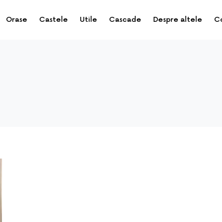
Orase
Castele
Utile
Cascade
Despre altele
C