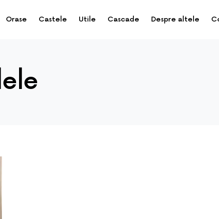
Orase
Castele
Utile
Cascade
Despre altele
C
dele