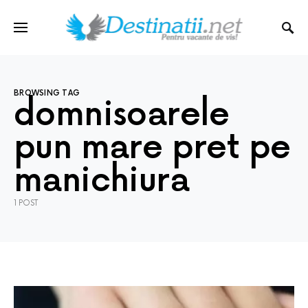
BROWSING TAG
domnisoarele
pun mare pret pe
manichiura
1 POST