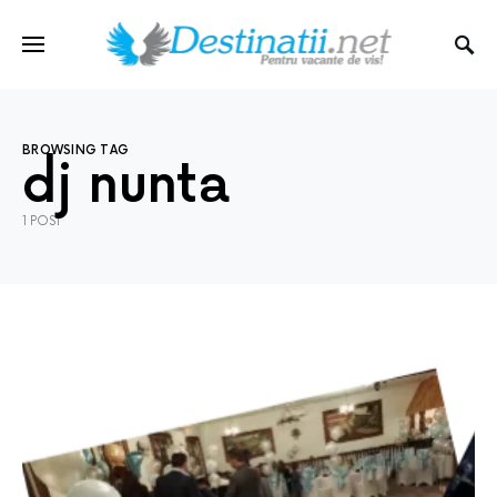
BROWSING TAG
dj nunta
1 POST